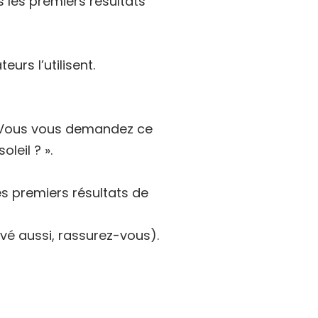
s les premiers résultats
urs l’utilisent.
. Vous vous demandez ce
leil ? ».
es premiers résultats de
vé aussi, rassurez-vous).