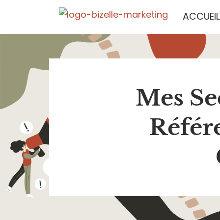
Aller
ACCUEIL
au
contenu
Mes Se
Référ