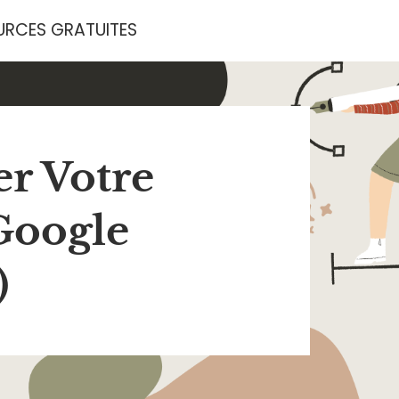
URCES GRATUITES
r Votre
Google
)