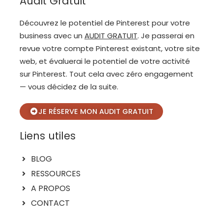
Audit Gratuit
o
e
k
s
-
t
Découvrez le potentiel de Pinterest pour votre
f
-
p
business avec un
AUDIT GRATUIT
. Je passerai en
revue votre compte Pinterest existant, votre site
web, et évaluerai le potentiel de votre activité
sur Pinterest. Tout cela avec zéro engagement
— vous décidez de la suite.
JE RÉSERVE MON AUDIT GRATUIT
Liens utiles
BLOG
RESSOURCES
A PROPOS
CONTACT