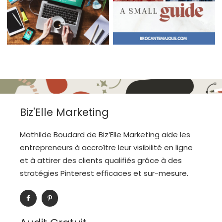
Biz'Elle Marketing
Mathilde Boudard de Biz’Elle Marketing aide les
entrepreneurs à accroître leur visibilité en ligne
et à attirer des clients qualifiés grâce à des
stratégies Pinterest efficaces et sur-mesure.
F
P
a
i
c
n
e
t
b
e
o
r