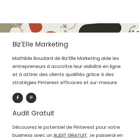
Biz'Elle Marketing
Mathilde Boudard de Biz’Elle Marketing aide les
entrepreneurs à accroître leur visibilité en ligne
et à attirer des clients qualifiés grâce à des
stratégies Pinterest efficaces et sur-mesure.
F
P
a
i
c
n
e
t
b
e
Audit Gratuit
o
r
o
e
k
s
-
t
Découvrez le potentiel de Pinterest pour votre
f
-
p
business avec un
AUDIT GRATUIT
. Je passerai en