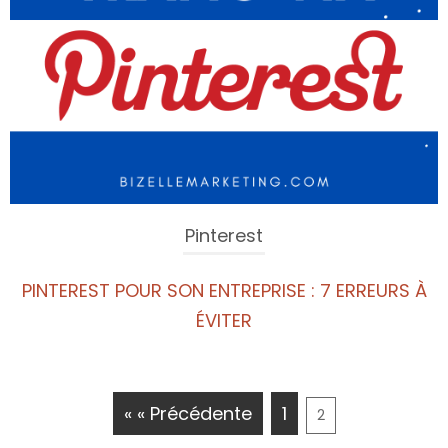
Pinterest
PINTEREST POUR SON ENTREPRISE : 7 ERREURS À
ÉVITER
« « Précédente
1
2